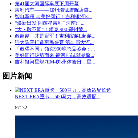
第41届大河国际车展下周开幕
吉利汽车———郑州瑞诚旗舰店盛...
智电新程 与美好同行！吉利银河E...
“焕新出发 闪耀星吉利” 河南汇...
“大・敢不同”！领克 900 郑州荣...
敢超越，才是冠军！吉利缤越L超越...
强大阵容打造惠民盛宴 第41届大河...
「敢曜不同」领克900静态品鉴会：...
美好同行破势而来 银河E5试驾品鉴...
吉利银河星舰7EM-i郑州体验日，星...
图片新闻
NEXT ERA重卡：500马力，高效适配...
67132