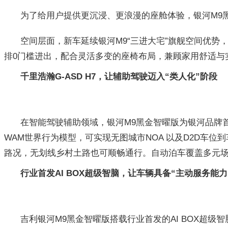
为了给用户提供更沉浸、更浪漫的座舱体验，银河M9
空间层面，新车延续银河M9“三进大宅”旗舰空间优势
排0门槛进出，配合灵活多变的座椅布局，兼顾家用舒适与
千里浩瀚G-ASD H7，让辅助驾驶迈入“类人化”阶段
在智能驾驶辅助领域，银河M9黑金智曜版为银河品牌首款
WAM世界行为模型，可实现无图城市NOA 以及D2D车
路况，无划线乡村土路也可顺畅通行。自动泊车覆盖多元
行业首发AI BOX超级智脑，让车辆具备“主动服务能力
吉利银河M9黑金智曜版搭载行业首发的AI BOX超级智脑