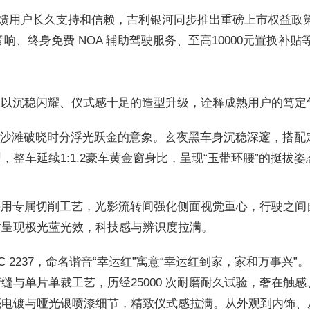
回馈用户长久支持和信赖，吉利银河同步推出重磅上市权益政策
之声音响、终身免费 NOA 辅助驾驶服务、至高10000元置换补
上，以沉稳闪耀、仪式感十足的造型升级，诠释成熟用户的笃定
沙滩破晓时分浮光跃金的意象。玄夜黑车身沉稳深邃，搭配
车延续1:1.2豪车黄金窗身比，呈现“玉带环腰”的挺拔姿态
用专属切削工艺，光影流转间强化侧面视觉重心，行驶之间自
时呈现极光蓝光效，科技感与辨识度拉满。
 2237，命名谐音“幸运红”寓意“幸运红到家，家和万事兴”
缝与单片单裁工艺，历经25000 次耐磨耐久试验，奢在触
亮电镀与哑光银喷漆细节，精致仪式感拉满。从外观到内饰、