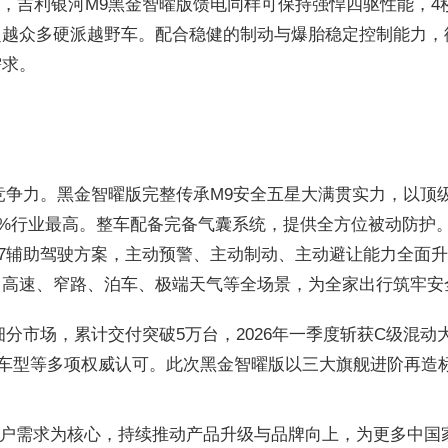
，吉利银河M9黑金智曜版馈电同样可保持强悍四驱性能，4
越众多硬派越野车。配合稳健的制动与爆胎稳定控制能力，彻
需求。
竞争力。黑金智曜版完整传承M9安全五星大满贯实力，以顶
比40.4%行业最高。整车配备完备气囊系统，提供全方位被动
辅助驾驶方案，主动预警、主动制动、主动避让能力全面升级
、高速、窄路、泊车、极端天气等全场景，为全家出行筑牢安
市场，累计交付突破5万台，2026年一季度斩获C级混动大六座
一大满贯车型等多项权威认可。此次黑金智曜版以三大旗舰进阶
用户需求为核心，持续推动产品升级与品牌向上，为更多中国