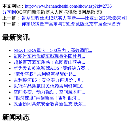
本文网址：
http://www.henancheshi.com/show.asp?id=2736
分享到
QQ空间
新浪微博
人人网
腾讯微博
网易微博
0
上一篇：
告别里程焦虑续航实力革新——比亚迪2026款秦宋登
下一篇：
仰望U9X量产高定与U8L鼎藏版北京车展全球首秀
最新资讯
NEXT ERA重卡：500马力，高效适配...
岚图汽车携旗舰车型现身洛阳牡丹...
超越百万豪车质感！岚图泰山获央...
华为发布乾崑智驾ADS 4等解决方案...
“豪华平权” 吉利银河星耀8“起...
吉利银河E5：安全实力再进阶，引...
以冠军品质赢国民信赖吉利银河L6...
空间多变、动力强劲，空间魔术师...
“银河速度”再创新高！吉利银河...
政企协同共筑安全教育新生态 沃尔...
新闻动态