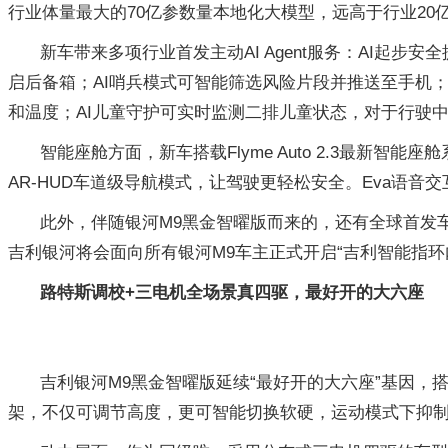
行业体量最大的70亿参数量本地化大模型，远高于行业20
新车带来多项行业首发主动AI Agent服务：AI起
启后备箱；AI哨兵模式可智能筛选风险片段并推送至手机
和温度；AI儿童守护可实时监测二排儿童状态，对于行驶中
智能座舱方面，新车搭载Flyme Auto 2.3最
AR-HUD车道级导航模式，让驾驶更轻松安全。Eva语
此外，伴随银河M9黑金智曜版而来的，还有全球首发
吉利银河将会面向所有银河M9车主正式开启“吉利智能指环
路特斯调校+三电机全场景真四驱，最好开的大六座
吉利银河M9黑金智曜版延续“最好开的大六座”基因，
架，不仅可调节高度，更可智能切换软硬，运动模式下抑制