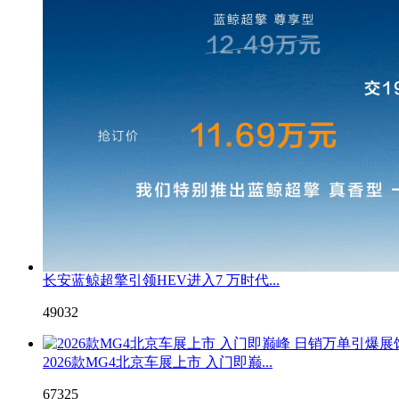
长安蓝鲸超擎引领HEV进入7 万时代...
49032
2026款MG4北京车展上市 入门即巅...
67325