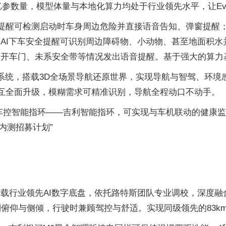
亿参数量，模型体量与本地化算力均处于行业领先水平，让E
步安全提醒可检测启动时车身周边危险并直接语音告知、弹窗提
；AI下车安全提醒可识别周边障碍物、小动物、甚至地面积水
开车门、未系安全带等情况发出语音提醒。基于强大的算力基
新智能座舱系统，搭载3D全场景导航还原世界，实现导航与智驾
音交互全面升级，模糊需求可精准识别，导航全程动口不动手。
车控智能指环——吉利智能指环，可实现与车机联动的健康
内测招募计划”
搭载行业领先AI数字底盘，依托路特斯团队专业调校，深度
俯仰与侧倾，行驶时兼顾驾控与舒适。实现同级领先的83km