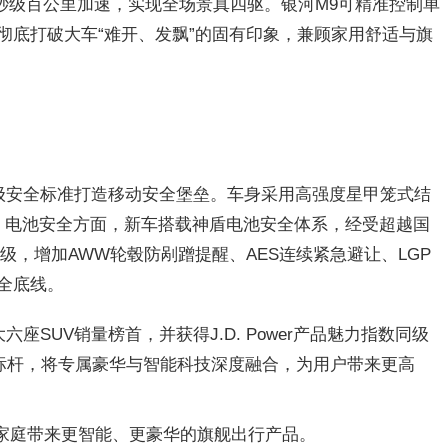
秒级百公里加速，实现全场景真四驱。银河M9可精准控制单
底打破大车“难开、发飘”的固有印象，兼顾家用舒适与旗
级安全标准打造移动安全堡垒。车身采用高强度星甲笼式结
防护。电池安全方面，新车搭载神盾电池安全体系，经受超越国
，增加AWW轮毂防剐蹭提醒、AES连续紧急避让、LGP
全底线。
SUV销量榜首，并获得J.D. Power产品魅力指数同级
再造标杆，将专属豪华与智能科技深度融合，为用户带来更高
家庭带来更智能、更豪华的旗舰出行产品。