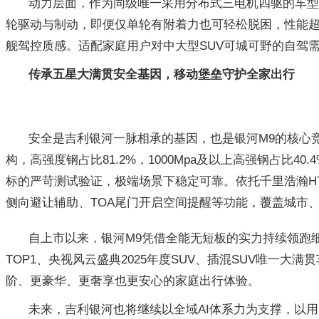
动力层面，作为同级唯一采用分布式三电机四驱的车型
轮驱动与制动，即便仅单轮有附着力也可轻松脱困，性能超
舰驾控质感。适配家庭用户对中大型SUV可城可野的自驾
传承五星大满贯安全基因，移动堡垒守护全家出行
安全是吉利银河一脉相承的基因，也是银河M9的核心
构，高强度钢占比81.2%，1000Mpa及以上高强钢占
标的严苛测试验证，极端场景下稳定可靠。依托千里浩瀚H7
侧向避让辅助、TOA尾门开启空间提醒等功能，覆盖城市
自上市以来，银河M9凭借全能无短板的实力持续领跑细分
TOP1、央视风云盛典2025年度SUV、插混SUV唯
阶、更豪华、更奢享也更安心的家庭出行体验。
未来，吉利银河也将继续以全域AI体系力为支撑，以