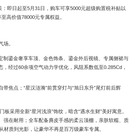
：即日起至5月31日，购车可享5000元超级购置税补贴以
贴等至高价值78000元专属权益。
气场。
定制鎏金奢享车顶、金色饰条、鎏金外后视镜、专属侧裙与
，经过60余项空气动力学优化，风阻系数低至0.285Cd，
带焦点；“星汉涟漪”前贯穿灯与“旭日东升”尾灯前后辉
。门板采用全新“星河浅浪”饰纹，暗含“遇水生财”美好寓意。
感、强在耐用；全车配备麂皮手感的柔云顶棚，亲肤软糯、质
从材质到光影，让豪华不再是百万级豪车专属。