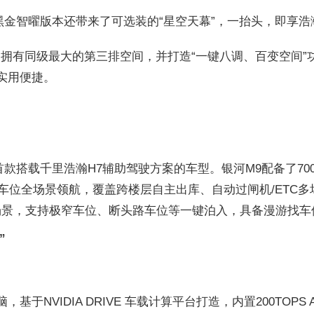
黑金智曜版本还带来了可选装的“星空天幕”，一抬头，即享浩
，拥有同级最大的第三排空间，并打造“一键八调、百变空间
实用便捷。
搭载千里浩瀚H7辅助驾驶方案的车型。银河M9配备了700TO
位到车位全场景领航，覆盖跨楼层自主出库、自动过闸机/ET
场景，支持极窄车位、断头路车位等一键泊入，具备漫游找车
”
，基于NVIDIA DRIVE 车载计算平台打造，内置200T