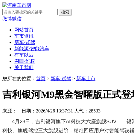
微博
微信
网站首页
车市资讯
新车·试驾
新能源·智能汽车
有车以后
召回·维权
关于我们
您所在的位置：
首页
>
新车·试驾
>
新车上市
吉利银河M9黑金智曜版正式登场
来源： 日期：2026/4/26 13:37:31 人气：
28533
4月23日，吉利银河旗下AI科技大六座旗舰SUV—
科技、旗舰驾控三大旗舰进阶，精准回应用户对智能驾驶辅