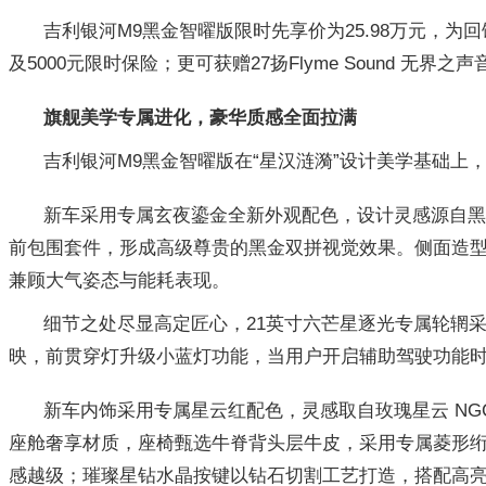
吉利银河M9黑金智曜版限时先享价为25.98万元，为
及5000元限时保险；更可获赠27扬Flyme Sound 无界
旗舰美学专属进化，豪华质感全面拉满
吉利银河M9黑金智曜版在“星汉涟漪”设计美学基础
新车采用专属玄夜鎏金全新外观配色，设计灵感源自黑
前包围套件，形成高级尊贵的黑金双拼视觉效果。侧面造型，整
兼顾大气姿态与能耗表现。
细节之处尽显高定匠心，21英寸六芒星逐光专属轮辋采
映，前贯穿灯升级小蓝灯功能，当用户开启辅助驾驶功能
新车内饰采用专属星云红配色，灵感取自玫瑰星云 NGC
座舱奢享材质，座椅甄选牛脊背头层牛皮，采用专属菱形绗
感越级；璀璨星钻水晶按键以钻石切割工艺打造，搭配高